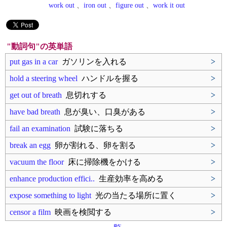
work out
、
iron out
、
figure out
、
work it out
"動詞句"の英単語
put gas in a car
ガソリンを入れる
>
hold a steering wheel
ハンドルを握る
>
get out of breath
息切れする
>
have bad breath
息が臭い、口臭がある
>
fail an examination
試験に落ちる
>
break an egg
卵が割れる、卵を割る
>
vacuum the floor
床に掃除機をかける
>
enhance production effici..
生産効率を高める
>
expose something to light
光の当たる場所に置く
>
censor a film
映画を検閲する
>