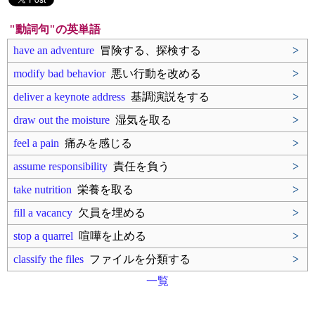
"動詞句"の英単語
have an adventure
冒険する、探検する
>
modify bad behavior
悪い行動を改める
>
deliver a keynote address
基調演説をする
>
draw out the moisture
湿気を取る
>
feel a pain
痛みを感じる
>
assume responsibility
責任を負う
>
take nutrition
栄養を取る
>
fill a vacancy
欠員を埋める
>
stop a quarrel
喧嘩を止める
>
classify the files
ファイルを分類する
>
一覧