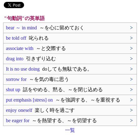
"句動詞"の英単語
bear ～ in mind
～を心に留めておく
>
be told off
叱られる
>
associate with
～と交際する
>
drag into
引きずり込む
>
It is no use doing
doしても無駄である。
>
sorrow for
～を気の毒に思う
>
shut up
話をやめる、黙る、～を閉じ込める
>
put emphasis [stress] on
～を強調する、～を重視する
>
enjoy oneself
楽しく時を過ごす
>
be eager for
～を熱望する、～を切望する
>
一覧