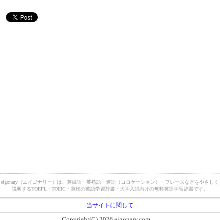
eigonary（エイゴナリー）は、英単語・英熟語・連語（コロケーション）・フレーズなどをやさしく
説明するTOEFL・TOEIC・英検の英語学習辞書・大学入試向けの無料英語学習辞書です。
当サイトに関して
Copyright(C) 2026 eigonary.com