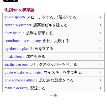
"動詞句"の英単語
give a speech
スピーチをする、演説をする
>
erect a skyscraper
超高層ビルを建てる
>
obey the rule
規則を順守する
>
contribute to a company
会社に貢献する
>
lay down a plan
計画を立てる
>
break silence
沈黙を破る
>
zip the bag open
バッグのジッパーを開ける
>
dilute whisky with water
ウイスキーを水で割る
>
give someone attitude
反抗的な態度をとる
>
make a delivery
配達する
>
一覧