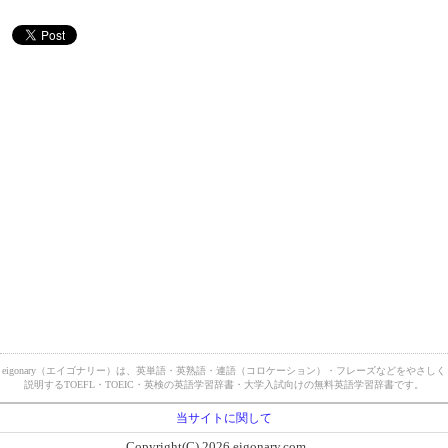
eigonary（エイゴナリー）は、英単語・英熟語・連語（コロケーション）・フレーズなどをやさしく
説明するTOEFL・TOEIC・英検の英語学習辞書・大学入試向けの無料英語学習辞書です。
当サイトに関して
Copyright(C) 2026 eigonary.com