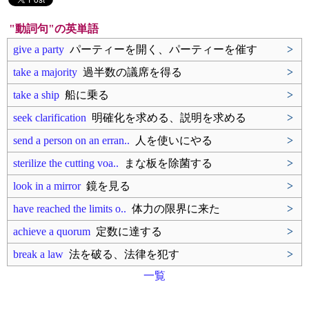
"動詞句"の英単語
give a party
パーティーを開く、パーティーを催す
>
take a majority
過半数の議席を得る
>
take a ship
船に乗る
>
seek clarification
明確化を求める、説明を求める
>
send a person on an erran..
人を使いにやる
>
sterilize the cutting voa..
まな板を除菌する
>
look in a mirror
鏡を見る
>
have reached the limits o..
体力の限界に来た
>
achieve a quorum
定数に達する
>
break a law
法を破る、法律を犯す
>
一覧