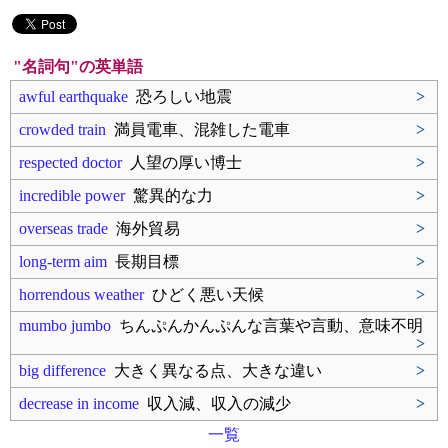
"名詞句"の英単語
awful earthquake
恐ろしい地震
>
crowded train
満員電車、混雑した電車
>
respected doctor
人望の厚い博士
>
incredible power
驚異的な力
>
overseas trade
海外貿易
>
long-term aim
長期目標
>
horrendous weather
ひどく悪い天候
>
mumbo jumbo
ちんぷんかんぷんな言葉や言動、意味不明
>
big difference
大きく異なる点、大きな違い
>
decrease in income
収入減、収入の減少
>
一覧