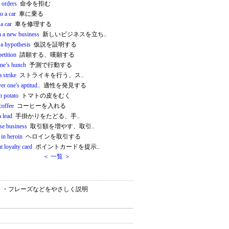
 orders
命令を拒む
to a car
車に乗る
 a car
車を修理する
h a new business
新しいビジネスを立ち..
 a hypothesis
仮説を証明する
petition
請願する、嘆願する
one’s hunch
予測で行動する
a strike
ストライキを行う、ス..
er one's aptitud..
適性を発見する
n potato
トマトの皮をむく
coffee
コーヒーを入れる
a lead
手掛かりをたどる、手..
se business
取引額を増やす、取引..
c in heroin
ヘロインを取引する
t loyalty card
ポイントカードを提示..
＜ 一覧 ＞
ョン）・フレーズなどをやさしく説明
。