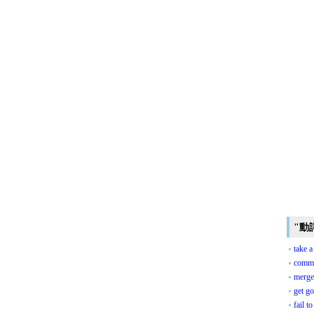
"動
take a
commit
merge
get g
fail t