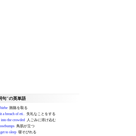
詞句"の英単語
 birbe
賄賂を取る
 a breach of eti..
失礼なことをする
 into the crowded
人ごみに溶け込む
oosebumps
鳥肌が立つ
o get to sleep
寝そびれる