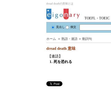
dread deathの意味とは
TOEFL・TOE
見出し
例文
ホーム
＞
熟語・連語
＞
動詞句
dread death
意味
【連語】
1. 死を恐れる