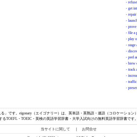
refuse
get in
repair
launc
prove
file a 
play 
stage 
discov
peel a
brew 
track 
increa
traffi
presen
「死を恐れる」です。eigonary（エイゴナリー）は、英単語・英熟語・連語（コロケーシ
するTOEFL・TOEIC・英検の英語学習辞書・大学入試向けの無料英語学習辞書です
当サイトに関して
｜
お問合せ