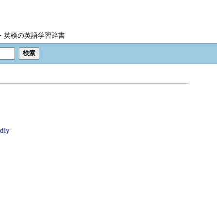
IC・英検の英語学習辞書
edly