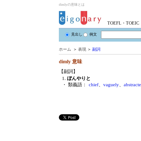
dimlyの意味とは
TOEFL・TOE
見出し
例文
ホーム
＞
表現
＞
副詞
dimly
意味
【副詞】
1.
ぼんやりと
・ 類義語：
chief
、
vaguely
、
abstract