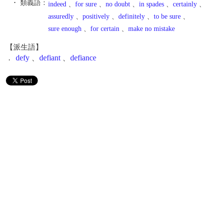
・ 類義語：
indeed
、
for sure
、
no doubt
、
in spades
、
certainly
、
assuredly
、
positively
、
definitely
、
to be sure
、
sure enough
、
for certain
、
make no mistake
【派生語】
.
defy
、
defiant
、
defiance