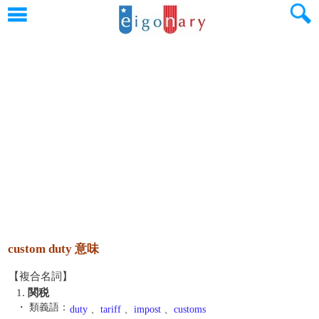
custom duty 意味
【複合名詞】
1.
関税
・ 類義語：
duty
、
tariff
、
impost
、
customs