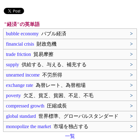
"経済"の英単語
bubble economy
バブル経済
>
financial crisis
財政危機
>
trade friction
貿易摩擦
>
supply
供給する、与える、補充する
>
unearned income
不労所得
>
exchange rate
為替レート、為替相場
>
poverty
欠乏、貧乏、貧困、不足、不毛
>
compressed growth
圧縮成長
>
global standard
世界標準、グローバルスタンダード
>
monopolize the market
市場を独占する
>
一覧