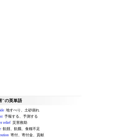
害"の英単語
ide
地すべり、土砂崩れ
st
予報する、予測する
er relief
災害救助
e
飢饉、飢餓、食糧不足
bution
寄付、寄付金、貢献