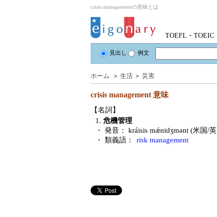
crisis managementの意味とは
TOEFL・TOE
見出し
例文
ホーム
＞
生活
＞
災害
crisis management
意味
【名詞】
1.
危機管理
・ 発音：
kráisis mǽnidʒmənt (米国/
・ 類義語：
risk management