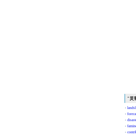
"災
landsl
foreca
disast
famin
contri