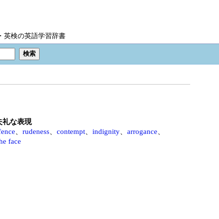
IC・英検の英語学習辞書
失礼な表現
fence
、
rudeness
、
contempt
、
indignity
、
arrogance
、
the face