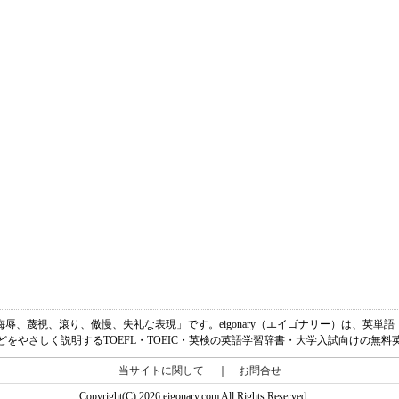
無礼、侮辱、蔑視、滾り、傲慢、失礼な表現」です。eigonary（エイゴナリー）は、英
どをやさしく説明するTOEFL・TOEIC・英検の英語学習辞書・大学入試向けの無料
当サイトに関して
｜
お問合せ
Copyright(C) 2026 eigonary.com All Rights Reserved.