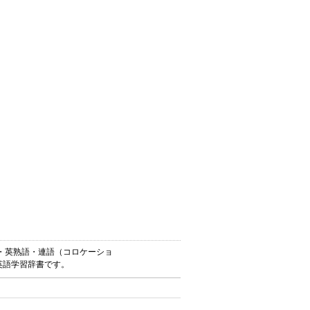
単語・英熟語・連語（コロケーショ
英語学習辞書です。