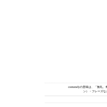
contumelyの意味は、「
ン）・フレーズな