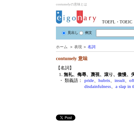
contumelyの意味とは
TOEFL・TOE
見出し
例文
ホーム
＞
表現
＞
名詞
contumely
意味
【名詞】
1.
無礼、侮辱、蔑視、滾り、傲慢、
・ 類義語：
pride
、
hubris
、
insult
、
of
disdainfulness
、
a slap in 