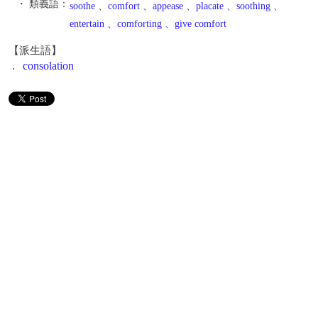
・ 類義語：
soothe
、
comfort
、
appease
、
placate
、
soothing
、
entertain
、
comforting
、
give comfort
【派生語】
.
consolation