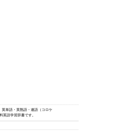
ー）は、英単語・英熟語・連語（コロケ
無料英語学習辞書です。