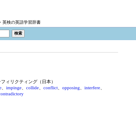
IC・英検の英語学習辞書
ンフィリクティング（日本）
e
、
impinge
、
collide
、
conflict
、
opposing
、
interfere
、
contradictory