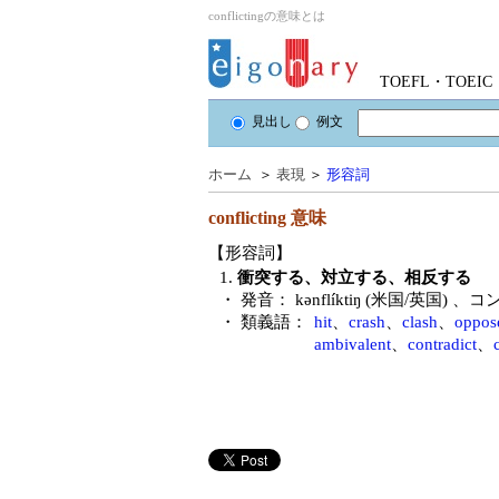
conflictingの意味とは
TOEFL・TOE
見出し
例文
ホーム
＞
表現
＞
形容詞
conflicting
意味
【形容詞】
1.
衝突する、対立する、相反する
・ 発音：
kənflíktiŋ (米国/英国)
、コ
・ 類義語：
hit
、
crash
、
clash
、
oppos
ambivalent
、
contradict
、