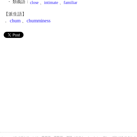
・ 類義語：
close
、
intimate
、
familiar
【派生語】
.
chum
、
chumminess