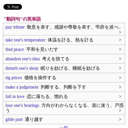
"動詞句"の英単語
pay tribute
敬意を表す、感謝や尊敬を表す、弔辞を述べ..
>
take one's temperature
体温を計る、熱を計る
>
find peace
平和を見いだす
>
abandon one's idea
考えを捨てる
>
disturb one's sleep
眠りを妨げる、睡眠を妨げる
>
rig prices
価格を操作する
>
make a judgement
判断する、判断を下す
>
fall in love
恋に落ちる、惚れる
>
lose one's bearings
方向がわからなくなる、道に迷う、戸惑
う
>
glide past
通り越す
>