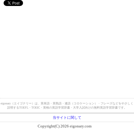
eigonary（エイゴナリー）は、英単語・英熟語・連語（コロケーション）・フレーズなどをやさしく
説明するTOEFL・TOEIC・英検の英語学習辞書・大学入試向けの無料英語学習辞書です。
当サイトに関して
Copyright(C) 2026 eigonary.com