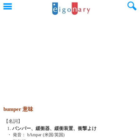
bumper 意味
【名詞】
1.
バンパー、緩衝器、緩衝装置、衝撃よけ
・ 発音：
bΛmpər (米国/英国)