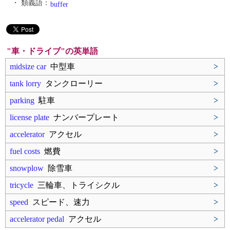
・ 類義語：
buffer
"車・ドライブ"の英単語
midsize car
中型車
>
tank lorry
タンクローリー
>
parking
駐車
>
license plate
ナンバープレート
>
accelerator
アクセル
>
fuel costs
燃費
>
snowplow
除雪車
>
tricycle
三輪車、トライシクル
>
speed
スピード、速力
>
accelerator pedal
アクセル
>