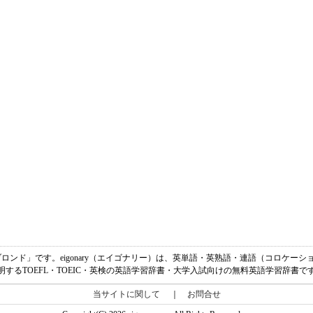
「金髪、ブロンド」です。eigonary（エイゴナリー）は、英単語・英熟語・連語（コロケ
明するTOEFL・TOEIC・英検の英語学習辞書・大学入試向けの無料英語学習辞書で
当サイトに関して
｜
お問合せ