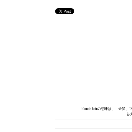
blonde hairの意味は、
説