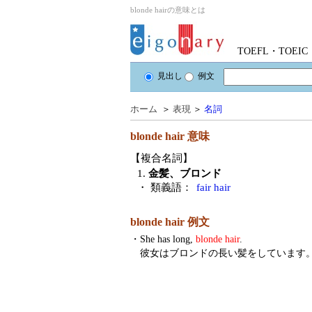
blonde hairの意味とは
TOEFL・TOE
見出し
例文
ホーム
＞
表現
＞
名詞
blonde hair
意味
【複合名詞】
1.
金髪、ブロンド
・ 類義語：
fair hair
blonde hair 例文
・
She has long,
blonde hair
.
彼女はブロンドの長い髪をしています