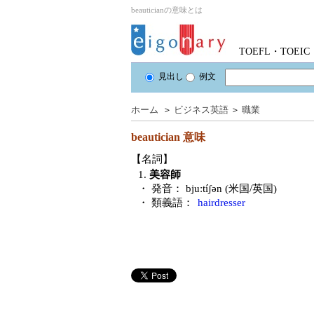
beauticianの意味とは
TOEFL・TOE
見出し
例文
ホーム
＞
ビジネス英語
＞
職業
beautician
意味
【名詞】
1.
美容師
・ 発音：
bjuːtíʃən (米国/英国)
・ 類義語：
hairdresser