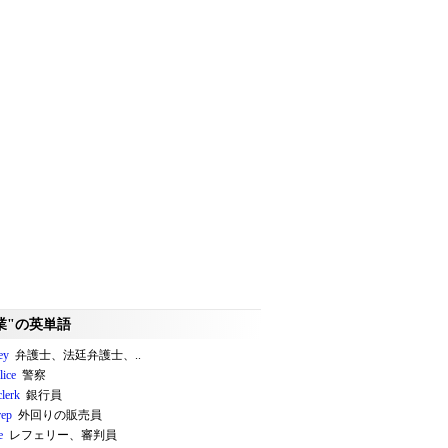
業"の英単語
ey
弁護士、法廷弁護士、..
lice
警察
clerk
銀行員
rep
外回りの販売員
e
レフェリー、審判員