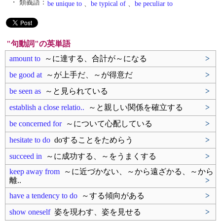
・ 類義語：
be unique to
、
be typical of
、
be peculiar to
"句動詞"の英単語
amount to
～に達する、合計が～になる
>
be good at
～が上手だ、～が得意だ
>
be seen as
～と見られている
>
establish a close relatio..
～と親しい関係を確立する
>
be concerned for
～について心配している
>
hesitate to do
doすることをためらう
>
succeed in
～に成功する、～をうまくする
>
keep away from
～に近づかない、～から遠ざかる、～から
離..
>
have a tendency to do
～する傾向がある
>
show oneself
姿を現わす、姿を見せる
>