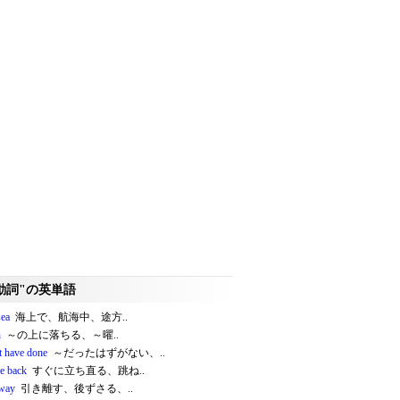
動詞"の英単語
sea
海上で、航海中、途方..
n
～の上に落ちる、～曜..
t have done
～だったはずがない、..
e back
すぐに立ち直る、跳ね..
away
引き離す、後ずさる、..