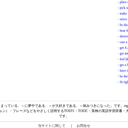
place
pick 
make l
strive
be dis
hear 
deriv
cast a
get A 
get in
feel l
get a 
have i
be the
fit ri
、「～にはまっている、～に夢中である、～が大好きである、～病みつきになった」です。eig
ン）・フレーズなどをやさしく説明するTOEFL・TOEIC・英検の英語学習辞書
です。
当サイトに関して
｜
お問合せ