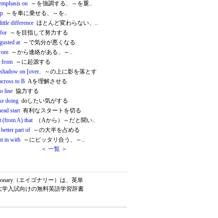
 emphasis on
～を強調する、～を重..
up
～を車に乗せる、～を..
ittle difference
ほとんど変わらない、..
 for
～を目指して努力する
gusted at
～で気分が悪くなる
from
～から連絡がある、～..
e from
～に起源する
 shadow on [over..
～の上に影を落とす
across to B
Aを理解させる
to line
協力する
ike doing
doしたい気がする
head start
有利なスタートを切る
t (from A) that
（Aから）～だと聞い..
 better part of
～の大半を占める
ght in with
～にピッタリ合う、～..
＜ 一覧 ＞
onary（エイゴナリー）は、英単
・大学入試向けの無料英語学習辞書