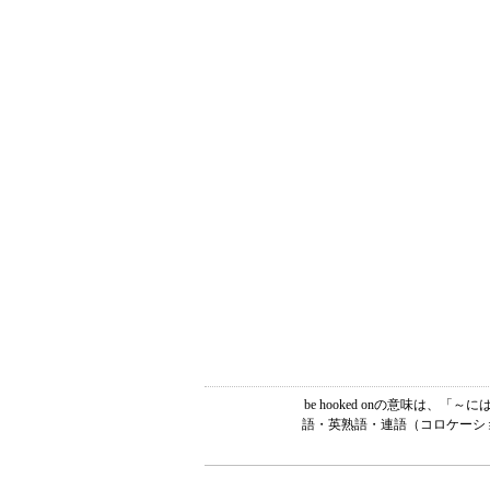
be hooked onの意味は
語・英熟語・連語（コロケーショ