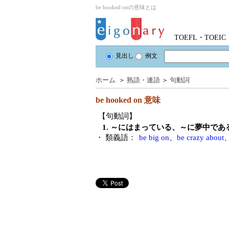
be hooked onの意味とは
TOEFL・TOE
見出し
例文
ホーム
＞
熟語・連語
＞
句動詞
be hooked on
意味
【句動詞】
1. ～にはまっている、～に夢中で
・ 類義語：
be big on
、
be crazy about