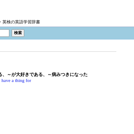
IC・英検の英語学習辞書
ある、～が大好きである、～病みつきになった
、
have a thing for