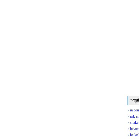
"句
in con
ask a 
shake
be att
be lac