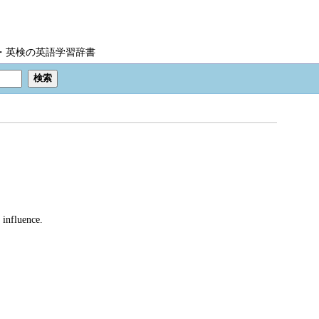
IC・英検の英語学習辞書
 influence.
。