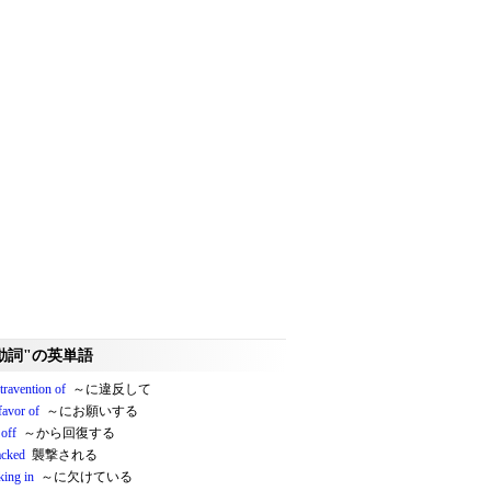
動詞"の英単語
travention of
～に違反して
favor of
～にお願いする
 off
～から回復する
acked
襲撃される
king in
～に欠けている