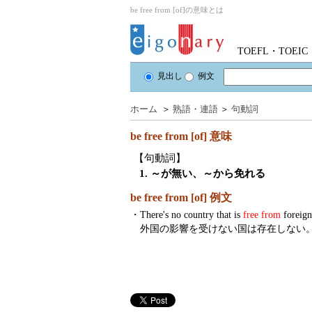
be free from [of]の意味とは
TOEFL・TOE
見出し
例文
ホーム
＞
熟語・連語
＞
句動詞
be free from [of]
意味
【句動詞】
1. ～が無い、～から免れる
be free from [of] 例文
・
There's no country that is
free from
foreign
外国の影響を受けない国は存在しない