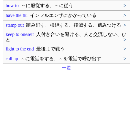
bow to
～に服従する、～に従う
>
have the flu
インフルエンザにかかっている
>
stamp out
踏み消す、根絶する、撲滅する、踏みつける
>
keep to oneself
人付き合いを避ける、人と交流しない、ひ
と..
>
fight to the end
最後まで戦う
>
call up
～に電話をする、～を電話で呼び出す
>
一覧