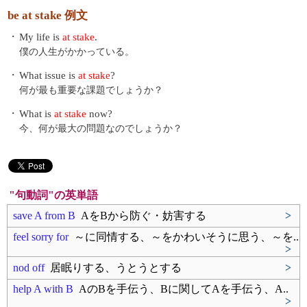
be at stake 例文
・
My life is
at stake
.
僕の人生がかかっている。
・
What issue is
at stake
?
何が最も重要な課題でしょうか？
・
What is
at stake
now?
今、何が最大の問題なのでしょうか？
"句動詞"の英単語
save A from B
AをBから防ぐ・妨害する
>
feel sorry for
～に同情する、～をかわいそうに思う、～を..
>
nod off
居眠りする、うとうとする
>
help A with B
AのBを手伝う、Bに関してAを手伝う、A..
>