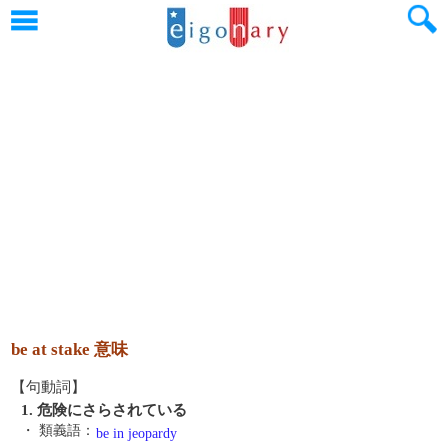
be at stake 意味
【句動詞】
1. 危険にさらされている
・ 類義語：
be in jeopardy