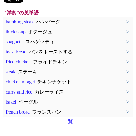
"洋食"の英単語
hamburg steak
ハンバーグ
>
thick soup
ポタージュ
>
spaghetti
スパゲッティ
>
toast bread
パンをトーストする
>
fried chicken
フライドチキン
>
steak
ステーキ
>
chicken nugget
チキンナゲット
>
curry and rice
カレーライス
>
bagel
ベーグル
>
french bread
フランスパン
>
一覧