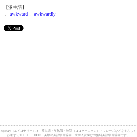
【派生語】
.
awkward
、
awkwardly
eigonary（エイゴナリー）は、英単語・英熟語・連語（コロケーション）・フレーズなどをやさしく
説明するTOEFL・TOEIC・英検の英語学習辞書・大学入試向けの無料英語学習辞書です。