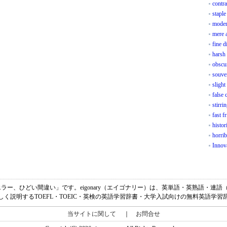
contra
staple
moder
mere 
fine d
harsh 
obscur
souve
slight
false 
stirri
fast f
histor
horrib
Innov
「ひどいエラー、ひどい間違い」です。eigonary（エイゴナリー）は、英単語・英熟語・
しく説明するTOEFL・TOEIC・英検の英語学習辞書・大学入試向けの無料英語学習
当サイトに関して
｜
お問合せ