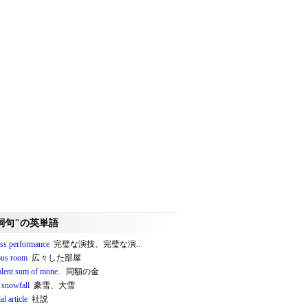
詞句"の英単語
ess performance
完璧な演技、完璧な演..
ous room
広々した部屋
alent sum of mone..
同額の金
 snowfall
豪雪、大雪
al article
社説