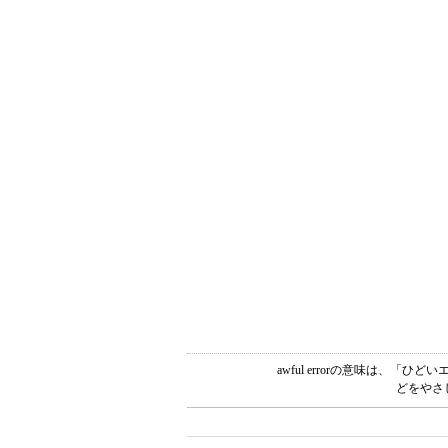
awful errorの意味は、
どをやさ