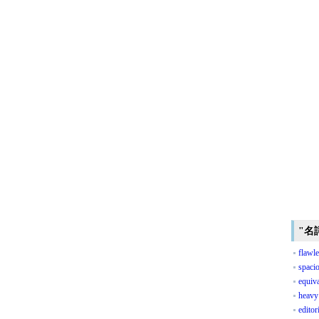
"名
flawl
spaci
equiv
heavy
editori