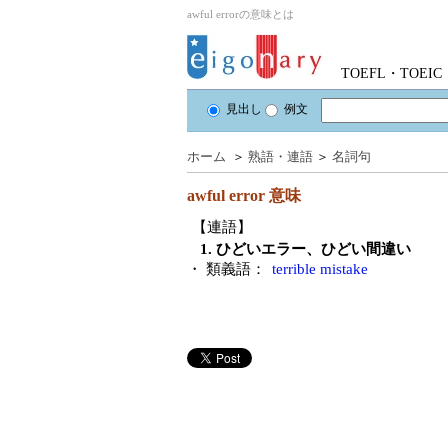
awful errorの意味とは
TOEFL・TOE
見出し
例文
ホーム
＞
熟語・連語
＞
名詞句
awful error
意味
【連語】
1. ひどいエラー、ひどい間違い
・ 類義語：
terrible mistake