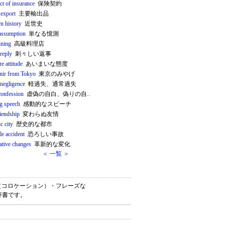
ct of insurance
保険契約
 export
主要輸出品
n history
近世史
assumption
単なる憶測
ining
高級料理店
reply
刺々しい返事
e attitude
あいまいな態度
nir from Tokyo
東京のみやげ
 negligence
軽過失、通常過失
confession
虚偽の自白、偽りの自..
ng speech
感動的なスピーチ
riendship
変わらぬ友情
ic city
歴史的な都市
le accident
恐ろしい事故
ative changes
革新的な変化
＜ 一覧 ＞
連語（コロケーション）・フレーズな
辞書です。