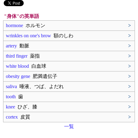
"身体"の英単語
hormone
ホルモン
>
wrinkles on one's brow
額のしわ
>
artery
動脈
>
third finger
薬指
>
white blood
白血球
>
obesity gene
肥満遺伝子
>
saliva
唾液、つば、よだれ
>
tooth
歯
>
knee
ひざ、膝
>
cortex
皮質
>
一覧