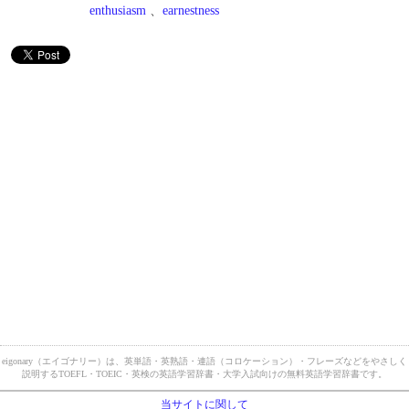
enthusiasm
、
earnestness
eigonary（エイゴナリー）は、英単語・英熟語・連語（コロケーション）・フレーズなどをやさしく
説明するTOEFL・TOEIC・英検の英語学習辞書・大学入試向けの無料英語学習辞書です。
当サイトに関して