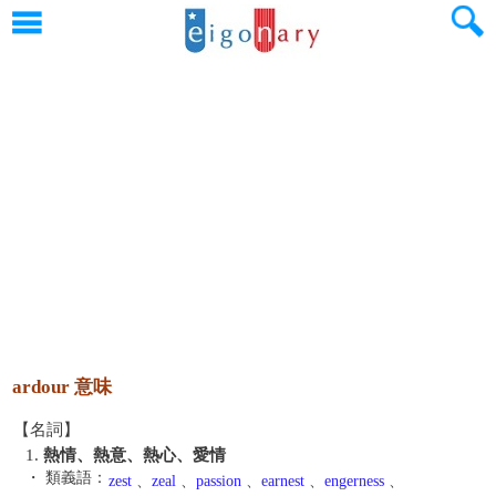
ardour 意味
【名詞】
1.
熱情、熱意、熱心、愛情
・ 類義語：
zest
、
zeal
、
passion
、
earnest
、
engerness
、