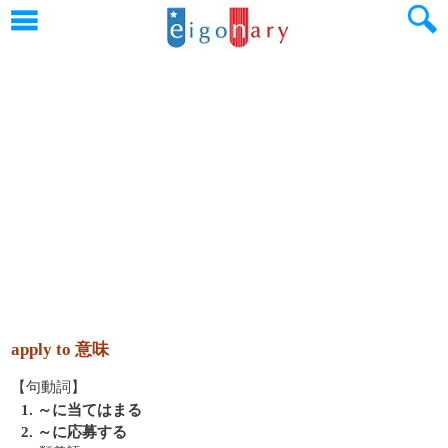
apply to 意味
【句動詞】
1. ～に当てはまる
2. ～に応募する