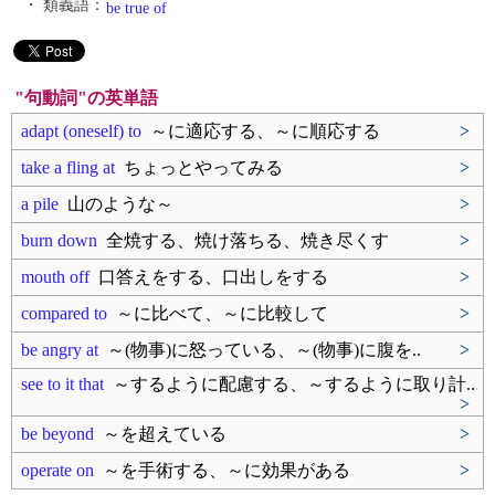
・ 類義語：
be true of
"句動詞"の英単語
adapt (oneself) to
～に適応する、～に順応する
>
take a fling at
ちょっとやってみる
>
a pile
山のような～
>
burn down
全焼する、焼け落ちる、焼き尽くす
>
mouth off
口答えをする、口出しをする
>
compared to
～に比べて、～に比較して
>
be angry at
～(物事)に怒っている、～(物事)に腹を..
>
see to it that
～するように配慮する、～するように取り計..
>
be beyond
～を超えている
>
operate on
～を手術する、～に効果がある
>