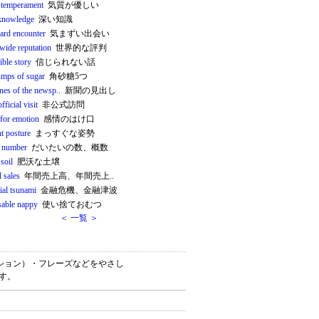
 temperament
気質が優しい
knowledge
深い知識
rd encounter
気まずい出会い
wide reputation
世界的な評判
ible story
信じられない話
lumps of sugar
角砂糖5つ
nes of the newsp..
新聞の見出し
fficial visit
非公式訪問
 for emotion
感情のはけ口
t posture
まっすぐな姿勢
 number
だいたいの数、概数
 soil
肥沃な土壌
 sales
年間売上高、年間売上..
ial tsunami
金融危機、金融津波
sable nappy
使い捨ておむつ
＜ 一覧 ＞
コロケーション）・フレーズなどをやさし
です。