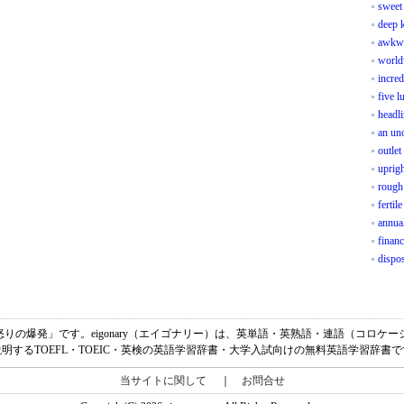
sweet
deep 
awkwa
world
incred
five 
headli
an uno
outlet
uprigh
rough
fertile
annual
financ
dispo
erの意味は、「怒りの爆発」です。eigonary（エイゴナリー）は、英単語・英熟語・連語（
明するTOEFL・TOEIC・英検の英語学習辞書・大学入試向けの無料英語学習辞書
当サイトに関して
｜
お問合せ