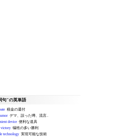
詞句"の英単語
bate
税金の還付
 rumor
デマ、誤った噂、流言..
nient device
便利な道具
 victory
犠牲の多い勝利
le technology
実現可能な技術