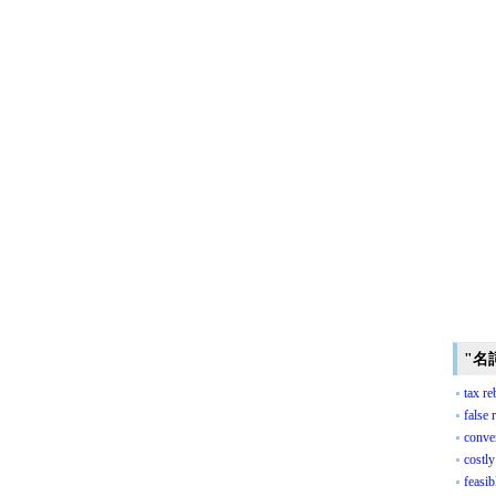
"名
tax re
false
conve
costly
feasib