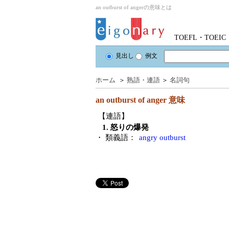
an outburst of angerの意味とは
TOEFL・TOE
見出し
例文
ホーム
＞
熟語・連語
＞
名詞句
an outburst of anger
意味
【連語】
1. 怒りの爆発
・ 類義語：
angry outburst