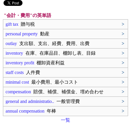
"会計・費用"の英単語
gift tax
贈与税
>
personal property
動産
>
outlay
支出額、支出、経費、費用、出費
>
inventory
在庫、在庫品目、棚卸し表、目録
>
inventory profit
棚卸資産利益
>
staff costs
人件費
>
minimal cost
最小費用、最小コスト
>
compensation
賠償、補償、補償金、埋め合わせ
>
general and administratio..
一般管理費
>
annual compensation
年棒
>
一覧