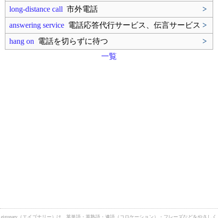
long-distance call
市外電話
>
answering service
電話応答代行サービス、伝言サービス
>
hang on
電話を切らずに待つ
>
一覧
eigonary（エイゴナリー）は、英単語・英熟語・連語（コロケーション）・フレーズなどをやさしく