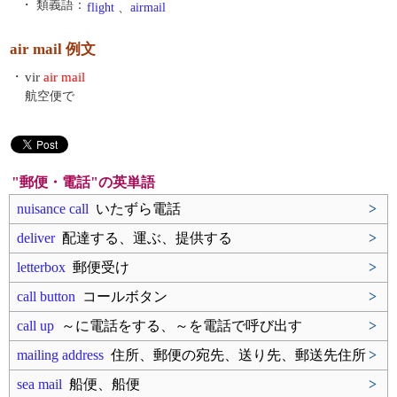
・ 類義語：
flight
、
airmail
air mail 例文
・
vir
air mail
航空便で
"郵便・電話"の英単語
nuisance call
いたずら電話
>
deliver
配達する、運ぶ、提供する
>
letterbox
郵便受け
>
call button
コールボタン
>
call up
～に電話をする、～を電話で呼び出す
>
mailing address
住所、郵便の宛先、送り先、郵送先住所
>
sea mail
船便、船便
>