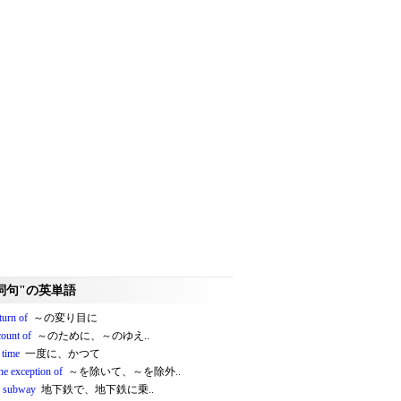
詞句"の英単語
 turn of
～の変り目に
count of
～のために、～のゆえ..
 time
一度に、かつて
he exception of
～を除いて、～を除外..
e subway
地下鉄で、地下鉄に乗..