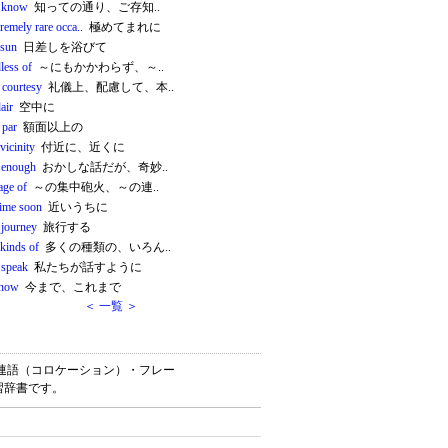
 know
知っての通り、ご存知..
remely rare occa..
極めてまれに
 sun
日差しを浴びて
less of
～にもかかわらず、～..
 courtesy
礼儀上、配慮して、本..
air
空中に
 par
額面以上の
 vicinity
付近に、近くに
 enough
おかしな話だが、奇妙..
age of
～の集中砲火、～の連..
ime soon
近いうちに
 journey
旅行する
kinds of
多くの種類の、いろん..
 speak
私たちが話すように
 now
今まで、これまで
＜ 一覧 ＞
熟語・連語（コロケーション）・フレー
習辞書です。