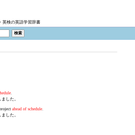
IC・英検の英語学習辞書
chedule
.
しました。
project
ahead of schedule
.
しました。