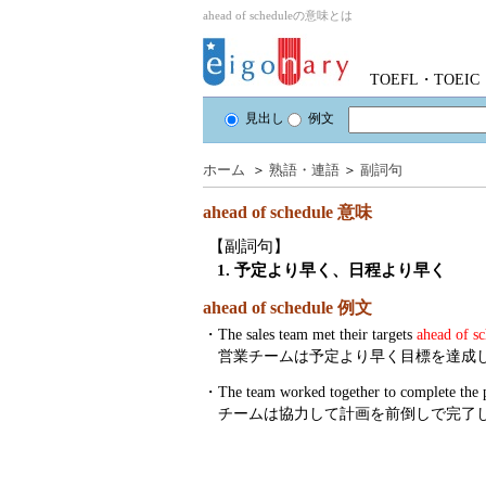
ahead of scheduleの意味とは
TOEFL・TOE
見出し
例文
ホーム
＞
熟語・連語
＞
副詞句
ahead of schedule
意味
【副詞句】
1. 予定より早く、日程より早く
ahead of schedule 例文
・
The sales team met their targets
ahead of s
営業チームは予定より早く目標を達成
・
The team worked together to complete the 
チームは協力して計画を前倒しで完了