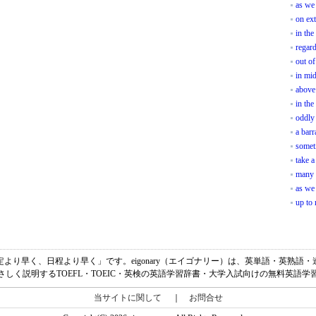
as we
on ext
in the
regard
out of
in mid
above
in the
oddly
a barr
somet
take a
many 
as we
up to
の意味は、「予定より早く、日程より早く」です。eigonary（エイゴナリー）は、英単語・英
さしく説明するTOEFL・TOEIC・英検の英語学習辞書・大学入試向けの無料英語学
当サイトに関して
｜
お問合せ