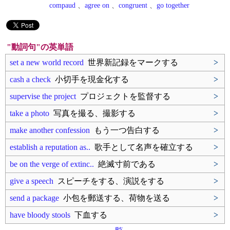
compaud
、
agree on
、
congruent
、
go together
"動詞句"の英単語
set a new world record
世界新記録をマークする
>
cash a check
小切手を現金化する
>
supervise the project
プロジェクトを監督する
>
take a photo
写真を撮る、撮影する
>
make another confession
もう一つ告白する
>
establish a reputation as..
歌手として名声を確立する
>
be on the verge of extinc..
絶滅寸前である
>
give a speech
スピーチをする、演説をする
>
send a package
小包を郵送する、荷物を送る
>
have bloody stools
下血する
>