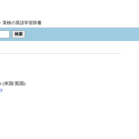
IC・英検の英語学習辞書
iəti (米国/英国)
ty