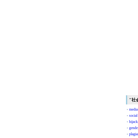
"社
media 
social
hijack
gende
plagi