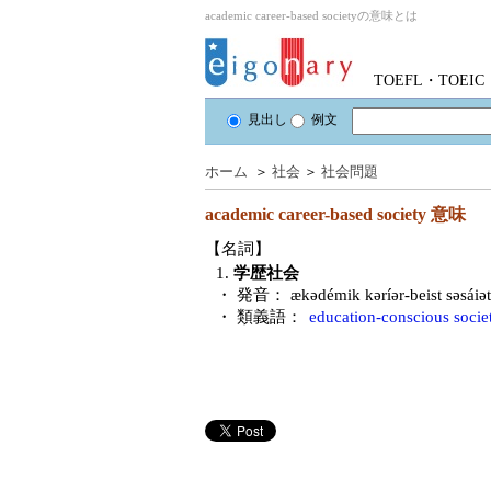
academic career-based societyの意味とは
TOEFL・TOE
見出し
例文
ホーム
＞
社会
＞
社会問題
academic career-based society
意味
【名詞】
1.
学歴社会
・ 発音：
ӕkədémik kəríər-beist səsá
・ 類義語：
education-conscious socie