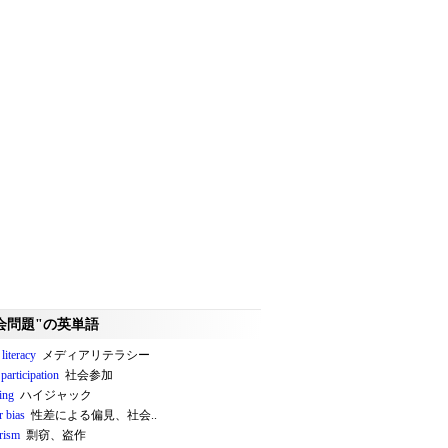
会問題"の英単語
literacy
メディアリテラシー
 participation
社会参加
ing
ハイジャック
r bias
性差による偏見、社会..
arism
剽窃、盗作