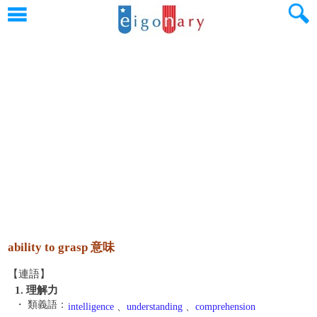
ability to grasp 意味
【連語】
1. 理解力
・ 類義語：
intelligence
、
understanding
、
comprehension