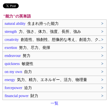
"能力"の英単語
natural ability
生まれ持った能力
>
strength
力、強さ、体力、強度、長所、強み
>
creativity
創造性、独創性、想像的な考え、創造力、ク..
>
exertion
努力、尽力、発揮
>
endeavour
努力
>
quickness
敏捷性
>
on my own
自力
>
energy
気力、精力、エネルギー、活力、物理量
>
forcepower
迫力
>
financial power
財力
>
一覧