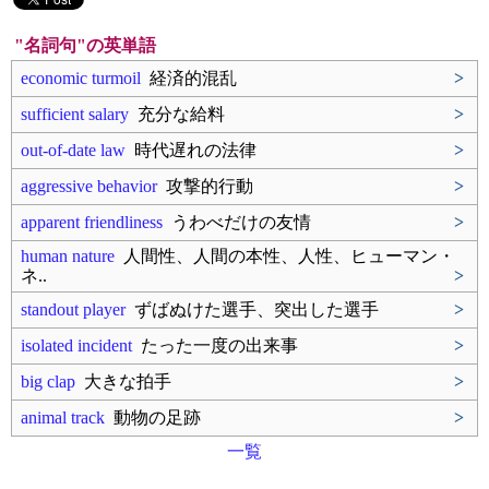
"名詞句"の英単語
economic turmoil
経済的混乱
>
sufficient salary
充分な給料
>
out-of-date law
時代遅れの法律
>
aggressive behavior
攻撃的行動
>
apparent friendliness
うわべだけの友情
>
human nature
人間性、人間の本性、人性、ヒューマン・
ネ..
>
standout player
ずばぬけた選手、突出した選手
>
isolated incident
たった一度の出来事
>
big clap
大きな拍手
>
animal track
動物の足跡
>
一覧