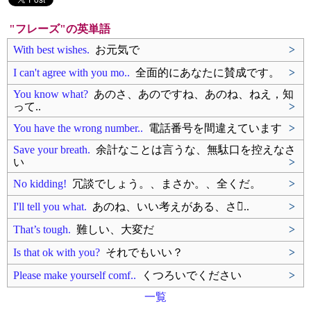
"フレーズ"の英単語
With best wishes.
お元気で
>
I can't agree with you mo..
全面的にあなたに賛成です。
>
You know what?
あのさ、あのですね、あのね、ねえ，知
って..
>
You have the wrong number..
電話番号を間違えています
>
Save your breath.
余計なことは言うな、無駄口を控えなさ
い
>
No kidding!
冗談でしょう。、まさか。、全くだ。
>
I'll tell you what.
あのね、いい考えがある、さあ̀..
>
That’s tough.
難しい、大変だ
>
Is that ok with you?
それでもいい？
>
Please make yourself comf..
くつろいでください
>
一覧