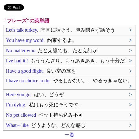
"フレーズ"の英単語
Let's talk turkey.
率直に話そう、包み隠さず話そう
>
You have my word.
約束するよ。
>
No matter who
たとえ誰でも、たとえ誰が
>
I've had it !
もううんざり、もうあきあき、もう十分だ
>
Have a good flight.
良い空の旅を
>
I have no choice to do.
やるしかない。、やるっきゃない。
>
Here you go.
はい、どうぞ
>
I’m dying.
私はもう死にそうです。
>
No pet allowed
ペット持ち込み不可
>
What～like
どうような、どんな感じ
>
一覧