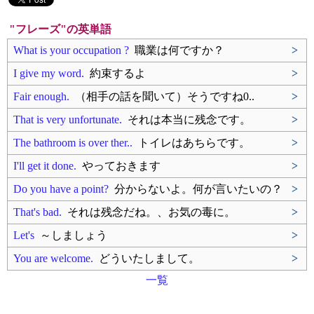
"フレーズ"の英単語
What is your occupation ?
職業は何ですか？
>
I give my word.
約束するよ
>
Fair enough.
（相手の話を聞いて）そうですね0..
>
That is very unfortunate.
それは本当に残念です。
>
The bathroom is over ther..
トイレはあちらです。
>
I'll get it done.
やっておきます
>
Do you have a point?
分からないよ。何が言いたいの？
>
That's bad.
それは残念だね。、お気の毒に。
>
Let's
～しましょう
>
You are welcome.
どういたしまして。
>
一覧